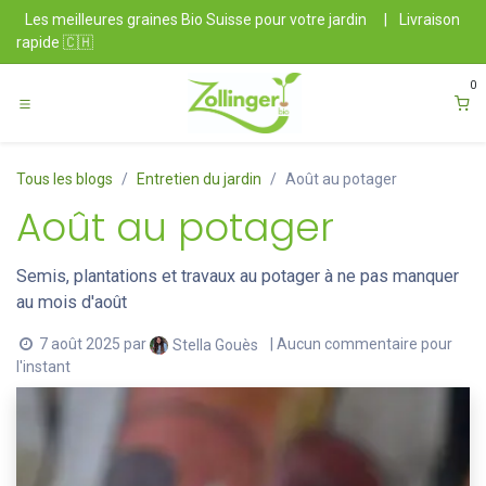
Se rendre au contenu
Les meilleures graines Bio Suisse pour votre jardin
|
Livraison
rapide 🇨🇭
0
Tous les blogs
Entretien du jardin
Août au potager
Août au potager
Semis, plantations et travaux au potager à ne pas manquer
au mois d'août
7 août 2025
par
| Aucun commentaire pour
Stella Gouès
l'instant