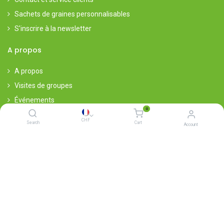
Sachets de graines personnalisables
S'inscrire à la newsletter
A propos
A propos
Visites de groupes
Événements
0
Points de vente
CHF
Search
Cart
Account
Presse & Médias
Offres d'emplois
Cultures spéciales sur demande
Conditions générales de vente
Toujours là pour vous
Simple - Rapide - Fiable - Germination garantie