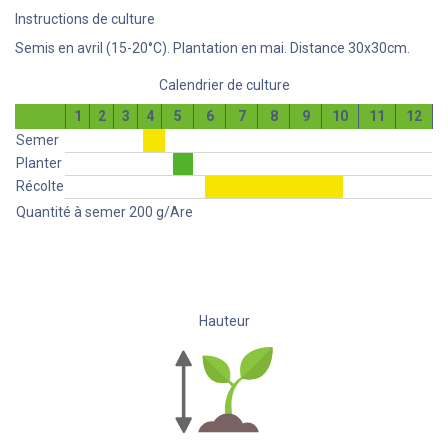
Instructions de culture
Semis en avril (15-20°C). Plantation en mai. Distance 30x30cm.
Calendrier de culture
1
2
3
4
5
6
7
8
9
10
11
12
Semer
Planter
Récolte
Quantité à semer
200
g/Are
Hauteur