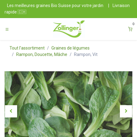
Se rendre au contenu
Les meilleures graines Bio Suisse pour votre jardin
|
Livraison
rapide 🇨🇭
0
Tout l'assortiment
Graines de légumes
Rampon, Doucette, Mâche
Rampon, Vit