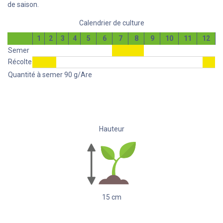
de saison.
Calendrier de culture
1
2
3
4
5
6
7
8
9
10
11
12
Semer
Récolte
Quantité à semer
90
g/Are
Hauteur
15
cm