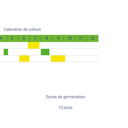
Calendrier de culture
4
5
6
7
8
9
10
11
12
Durée de germination
10
jours