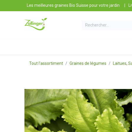
Se rendre au contenu
Les meilleures graines Bio Suisse pour votre jardin
|
Li
Nos Produits
Conseils et Astuces
Contact e
Tout l'assortiment
Graines de légumes
Laitues, S