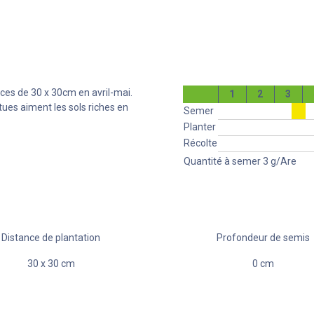
nces de 30 x 30cm en avril-mai.
1
2
3
tues aiment les sols riches en
Semer
Planter
Récolte
Quantité à semer
3
g/Are
Distance de plantation
Profondeur de semis
30
x
30
cm
0
cm