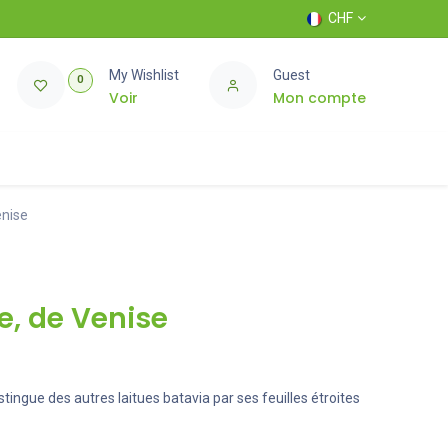
CHF
My Wishlist
Guest
0
Voir
Mon compte
nise
, de Venise
istingue des autres laitues batavia par ses feuilles étroites