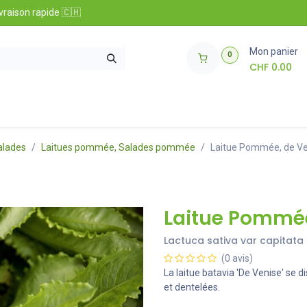
vraison rapide 🇨🇭
Mon panier
0
CHF
0.00
t informations
​Club Zollinger Bio
Concours
alades
Laitues pommée, Salades pommée
Laitue Pommée, de Ve
Laitue Pommée
Lactuca sativa var capitata
(0 avis)
La laitue batavia 'De Venise' se d
et dentelées.