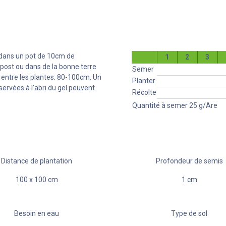
e dans un pot de 10cm de
1
2
3
mpost ou dans de la bonne terre
Semer
s entre les plantes: 80-100cm. Un
Planter
servées à l'abri du gel peuvent
Récolte
Quantité à semer
25
g/Are
Distance de plantation
Profondeur de semis
100
x
100
cm
1
cm
Besoin en eau
Type de sol