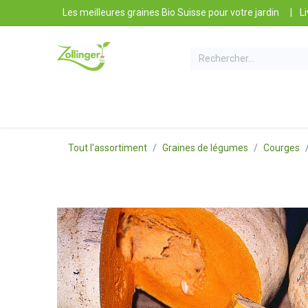
Se rendre au contenu
Les meilleures graines Bio Suisse pour votre jardin
|
Li
Nos Produits
Conseils et Astuces
Contact e
Tout l'assortiment
Graines de légumes
Courges