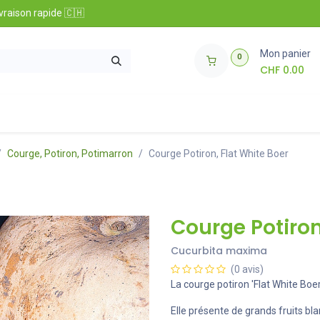
vraison rapide 🇨🇭
Mon panier
0
CHF
0.00
t informations
​Club Zollinger Bio
Concours
Courge, Potiron, Potimarron
Courge Potiron, Flat White Boer
Courge Potiron
Cucurbita maxima
(0 avis)
La courge potiron 'Flat White Boer
Elle présente de grands fruits bl