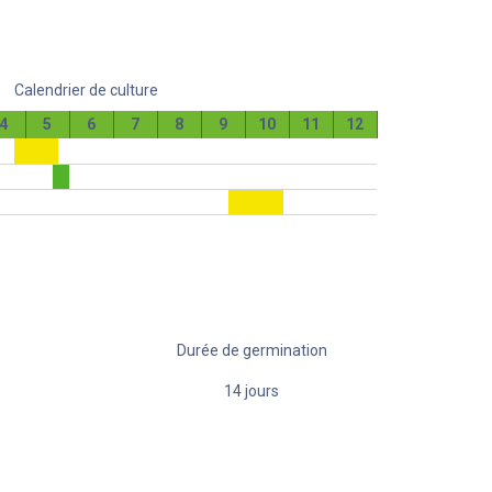
Calendrier de culture
4
5
6
7
8
9
10
11
12
Durée de germination
14
jours