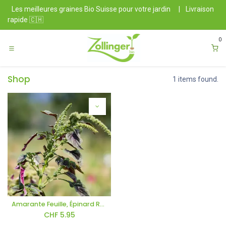
Se rendre au contenu
Les meilleures graines Bio Suisse pour votre jardin
|
Livraison
rapide 🇨🇭
0
Shop
1 items found.
Amarante Feuille, Épinard Rouge
CHF
5.95