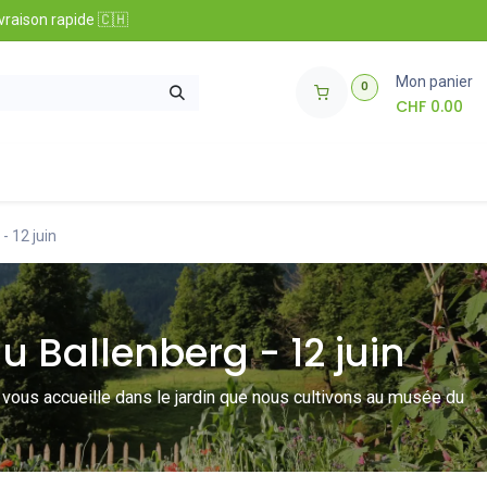
vraison rapide 🇨🇭
Mon panier
0
CHF
0.00
t informations
​Club Zollinger Bio
Concours
- 12 juin
u Ballenberg - 12 juin
o vous accueille dans le jardin que nous cultivons au musée du