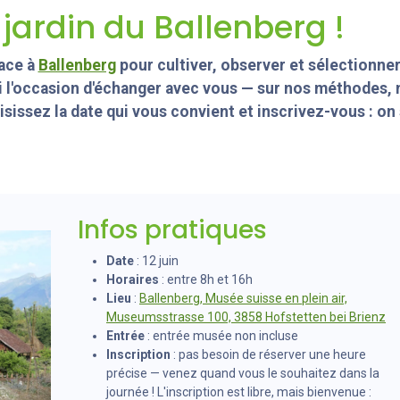
jardin du Ballenberg !
lace à
Ballenberg
pour cultiver, observer et sélectionne
i l'occasion d'échanger avec vous — sur nos méthodes, 
sissez la date qui vous convient et inscrivez-vous : on 
Infos pratiques
Date
: 12 juin
Horaires
: entre 8h et 16h
Lieu
:
Ballenberg, Musée suisse en plein air,
Museumsstrasse 100, 3858 Hofstetten bei Brienz
Entrée
: entrée musée non incluse
Inscription
: pas besoin de réserver une heure
précise — venez quand vous le souhaitez dans la
journée ! L'inscription est libre, mais bienvenue :