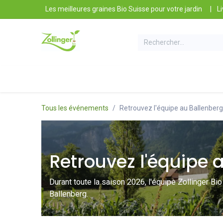
Se rendre au contenu
Les meilleures graines Bio Suisse pour votre jardin
|
Li
Nos Produits
Conseils et Astuces
Contact e
Tous les événements
Retrouvez l'équipe au Ballenberg 
Retrouvez l'équipe a
Durant toute la saison 2026, l'équipe Zollinger Bi
Ballenberg.