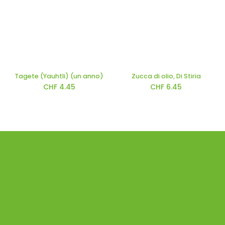
Tagete (Yauhtli) (un anno)
Zucca di olio, Di Stiria
CHF
4.45
CHF
6.45