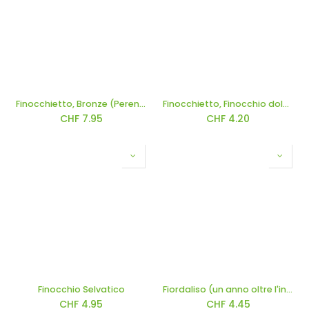
Finocchietto, Bronze (Perenne)
Finocchietto, Finocchio dolce (uno o più anni)
CHF
7.95
CHF
4.20
Finocchio Selvatico
Fiordaliso (un anno oltre l'inverno)
CHF
4.95
CHF
4.45