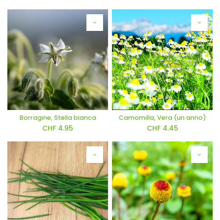
Borragine, Stella bianca
Camomilla, Vera (un anno)
CHF
4.95
CHF
4.45