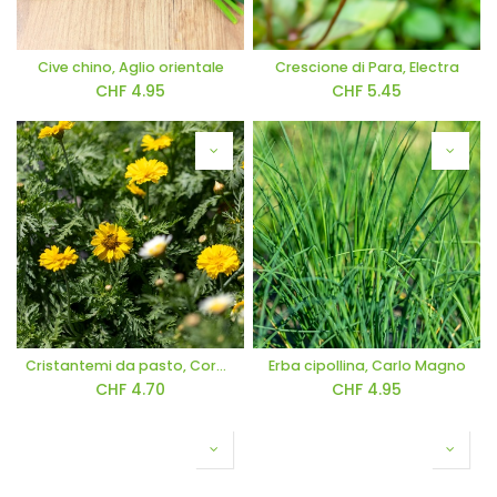
Cive chino, Aglio orientale
Crescione di Para, Electra
CHF
4.95
CHF
5.45
Cristantemi da pasto, Corona gialla (un anno)
Erba cipollina, Carlo Magno
CHF
4.70
CHF
4.95