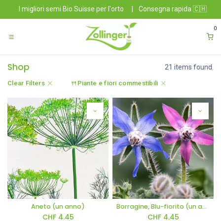
Passa al contenuto
I migliori semi Bio Suisse per l'orto
|
Consegna rapida 🇨🇭
0
Shop
21 items found.
Clear Filters
🍴Piante e fiori commestibili
Aneto (un anno)
Borragine, Blu-fiorito (un anno)
CHF
4.45
CHF
4.45