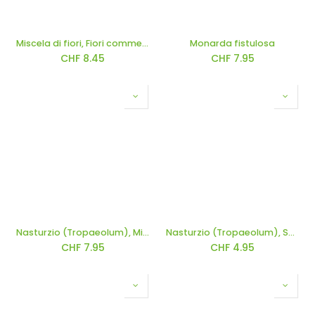
Miscela di fiori, Fiori commestibili (annuali)
Monarda fistulosa
CHF
8.45
CHF
7.95
Nasturzio (Tropaeolum), Mini
Nasturzio (Tropaeolum), Semplice misto
CHF
7.95
CHF
4.95