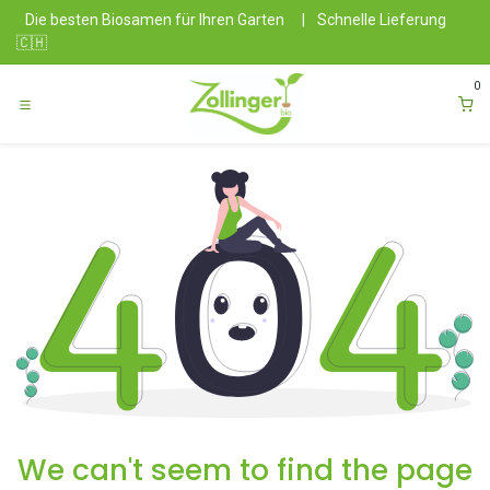
Zum Inhalt springen
Die besten Biosamen für Ihren Garten
|
Schnelle Lieferung
🇨🇭
0
We can't seem to find the page