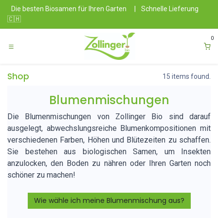
Zum Inhalt springen
Die besten Biosamen für Ihren Garten
|
Schnelle Lieferung
🇨🇭
0
Shop
15 items found.
Blumenmischungen
Die Blumenmischungen von Zollinger Bio sind darauf
ausgelegt, abwechslungsreiche Blumenkompositionen mit
verschiedenen Farben, Höhen und Blütezeiten zu schaffen.
Sie bestehen aus biologischen Samen, um Insekten
anzulocken, den Boden zu nähren oder Ihren Garten noch
schöner zu machen!
Wie wähle ich meine Blumenmischung aus?