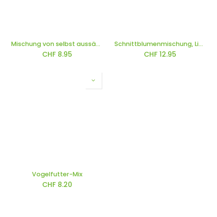
Mischung von selbst aussäenden Blumen 'Die Ewigen'
Schnittblumenmischung, Liebesbrief (einjährig)
CHF
8.95
CHF
12.95
Vogelfutter-Mix
CHF
8.20