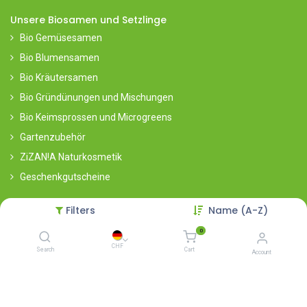
Unsere Biosamen und Setzlinge
Bio Gemüsesamen
Bio Blumensamen
Bio Kräutersamen
Bio Gründünungen und Mischungen
Bio Keimsprossen und Microgreens
Gartenzubehör
ZiZAN!A Naturkosmetik
Geschenkgutscheine
Bio Setzlinge
Filters
Name (A-Z)
Bestellt Eure Bio-Setzlinge auf der Setzlings-Website (saisonales
0
Angebot)
CHF
Search
Cart
Account
Zu den Setzlingen