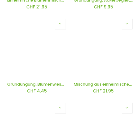
Einheimische Blumenmischung, Sommerwunder
Gründüngung, Ackerbegleitflora (einjährig oder einjährig überwinternd)
CHF
21.95
CHF
9.95
Gründüngung, Blumenwiese für Nützlinge
Mischung aus einheimischen Staudenblumen, Schweizer Schätze
CHF
4.45
CHF
21.95