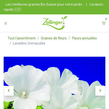
Se rendre au contenu
Les meilleures graines Bio Suisse pour votre jardin
|
Livraison
rapide 🇨🇭
0
Tout l'assortiment
Graines de fleurs
Fleurs annuelles
Lavatère, Immaculée