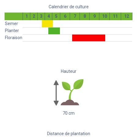
Calendrier de culture
1
2
3
4
5
6
7
8
9
10
11
12
Semer
Planter
Floraison
Hauteur
70
cm
Distance de plantation