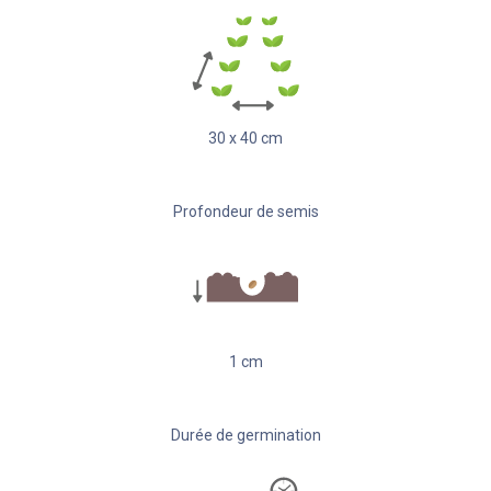
30
x
40
cm
Profondeur de semis
1
cm
Durée de germination