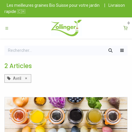
Se rendre au contenu
Les meilleures graines Bio Suisse pour votre jardin
|
Livraison
rapide 🇨🇭
0
2 Articles
×
Avril